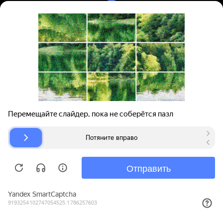
Вход | Регистрация
Поиск запчастей
О проекте
Для автокомпаний
Помощь
Авторазборки
Карта сайта
© bibinet.ru - система поиска запчастей,
авторезины и дисков
Copyright 2010-2026 Все права защищены