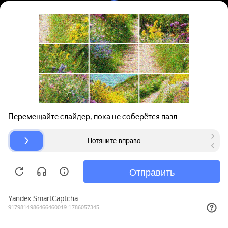
Вход | Регистрация
Поиск запчастей
О проекте
Для автокомпаний
Помощь
Авторазборки
Карта сайта
© bibinet.ru - система поиска запчастей,
авторезины и дисков
Copyright 2010-2026 Все права защищены