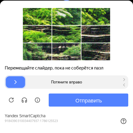
Вход | Регистрация
Поиск запчастей
О проекте
Для автокомпаний
Помощь
Авторазборки
Карта сайта
© bibinet.ru - система поиска запчастей,
авторезины и дисков
Copyright 2010-2026 Все права защищены