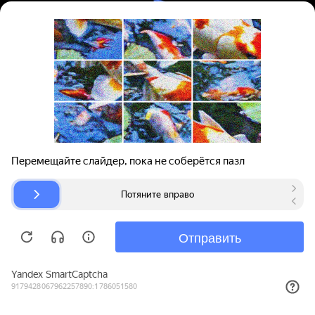
Вход | Регистрация
Поиск запчастей
О проекте
Для автокомпаний
Помощь
Авторазборки
Карта сайта
© bibinet.ru - система поиска запчастей,
авторезины и дисков
Copyright 2010-2026 Все права защищены