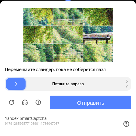
Вход | Регистрация
Поиск запчастей
О проекте
Для автокомпаний
Помощь
Авторазборки
Карта сайта
© bibinet.ru - система поиска запчастей,
авторезины и дисков
Copyright 2010-2026 Все права защищены